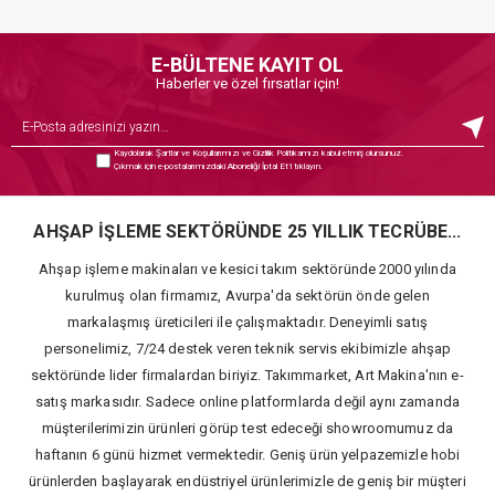
E-BÜLTENE KAYIT OL
Haberler ve özel fırsatlar için!
Kaydolarak
Şartlar ve Koşullarımızı
ve
Gizlilik Politikamızı
kabul etmiş olursunuz.
Çıkmak için e-postalarımızdaki Aboneliği İptal Et’i tıklayın.
AHŞAP İŞLEME SEKTÖRÜNDE 25 YILLIK TECRÜBE...
Ahşap işleme makinaları ve kesici takım sektöründe 2000 yılında
kurulmuş olan firmamız, Avurpa'da sektörün önde gelen
markalaşmış üreticileri ile çalışmaktadır. Deneyimli satış
personelimiz, 7/24 destek veren teknik servis ekibimizle ahşap
sektöründe lider firmalardan biriyiz. Takımmarket, Art Makina'nın e-
satış markasıdır. Sadece online platformlarda değil aynı zamanda
müşterilerimizin ürünleri görüp test edeceği showroomumuz da
haftanın 6 günü hizmet vermektedir. Geniş ürün yelpazemizle hobi
ürünlerden başlayarak endüstriyel ürünlerimizle de geniş bir müşteri