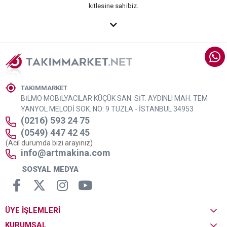
kitlesine sahibiz.
TAKIMMARKET
BİLMO MOBİLYACILAR KÜÇÜK SAN. SİT. AYDINLI MAH. TEM
YANYOL MELODİ SOK. NO: 9 TUZLA - İSTANBUL 34953
(0216) 593 24 75
(0549) 447 42 45
(Acil durumda bizi arayınız)
info@artmakina.com
SOSYAL MEDYA
ÜYE İŞLEMLERİ
KURUMSAL