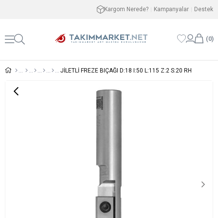
Kargom Nerede?
Kampanyalar
Destek
0
JİLETLİ FREZE BIÇAĞI D:18 I:50 L:115 Z:2 S:20 RH