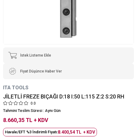
İstek Listeme Ekle
Fiyat Düşünce Haber Ver
ITA TOOLS
JİLETLİ FREZE BIÇAĞI D:18 I:50 L:115 Z:2 S:20 RH
0.0
Tahmini Teslim Süresi
:
Aynı Gün
8.660,35 TL
+ KDV
Havale/EFT %3 İndirimli Fiyatı
:
8.400,54 TL + KDV