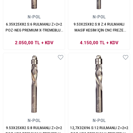
N-POL
N-POL
6.35X25X82 S:6 RULMANLI Z=2+2
9.53X25X82 S:8 Z:4 RULMANLI
POZ-NEG PREMIUM X-TREMEBLUE
MASİF KESİM İÇİN CNC FREZE
PERFORMANS
BIÇAĞI
2.050,00 TL
+ KDV
4.150,00 TL
+ KDV
N-POL
N-POL
9.53X25X82 S:8 RULMANLI Z=2+2
12,7X32X96 S:12 RULMANLI Z=2+2