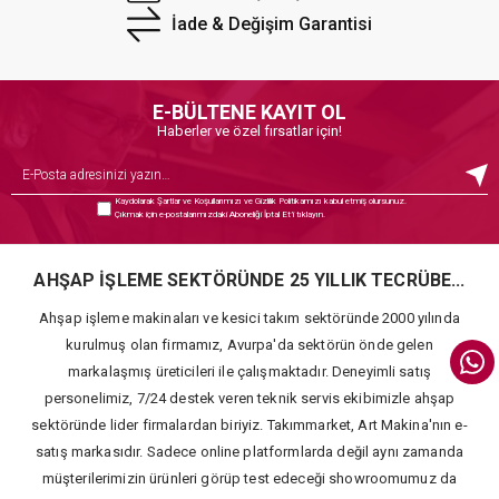
İade & Değişim Garantisi
E-BÜLTENE KAYIT OL
Haberler ve özel fırsatlar için!
Kaydolarak
Şartlar ve Koşullarımızı
ve
Gizlilik Politikamızı
kabul etmiş olursunuz.
Çıkmak için e-postalarımızdaki Aboneliği İptal Et’i tıklayın.
AHŞAP İŞLEME SEKTÖRÜNDE 25 YILLIK TECRÜBE...
Ahşap işleme makinaları ve kesici takım sektöründe 2000 yılında
kurulmuş olan firmamız, Avurpa'da sektörün önde gelen
markalaşmış üreticileri ile çalışmaktadır. Deneyimli satış
personelimiz, 7/24 destek veren teknik servis ekibimizle ahşap
sektöründe lider firmalardan biriyiz. Takımmarket, Art Makina'nın e-
satış markasıdır. Sadece online platformlarda değil aynı zamanda
müşterilerimizin ürünleri görüp test edeceği showroomumuz da