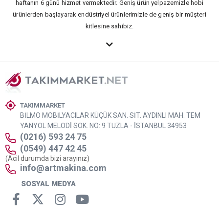
haftanın 6 günü hizmet vermektedir. Geniş ürün yelpazemizle hobi
ürünlerden başlayarak endüstriyel ürünlerimizle de geniş bir müşteri
kitlesine sahibiz.
TAKIMMARKET
BİLMO MOBİLYACILAR KÜÇÜK SAN. SİT. AYDINLI MAH. TEM
YANYOL MELODİ SOK. NO: 9 TUZLA - İSTANBUL 34953
(0216) 593 24 75
(0549) 447 42 45
(Acil durumda bizi arayınız)
info@artmakina.com
SOSYAL MEDYA