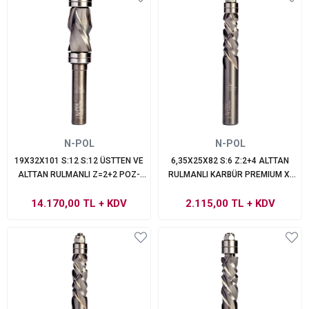
N-POL
N-POL
19X32X101 S:12 S:12 ÜSTTEN VE
6,35X25X82 S:6 Z:2+4 ALTTAN
ALTTAN RULMANLI Z=2+2 POZ-
RULMANLI KARBÜR PREMIUM X-
NEG PREMIUM X-TREMEBLUE
TREMEBLUE PERFORMANS
14.170,00 TL
PERFORMANS
+ KDV
2.115,00 TL
+ KDV