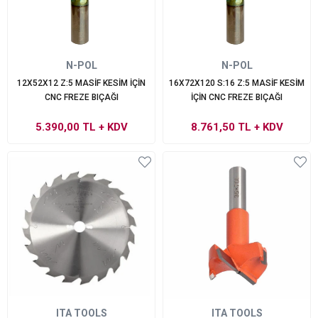
N-POL
N-POL
12X52X12 Z:5 MASİF KESİM İÇİN
16X72X120 S:16 Z:5 MASİF KESİM
CNC FREZE BIÇAĞI
İÇİN CNC FREZE BIÇAĞI
5.390,00 TL
+ KDV
8.761,50 TL
+ KDV
ITA TOOLS
ITA TOOLS