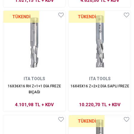
1.021,15 TL
+ KDV
4.620,00 TL
+ KDV
TÜKENDI
TÜKENDI
ITA TOOLS
ITA TOOLS
16X36X16 RH Z=1+1 DİA FREZE
16X45X16 Z=2+2 DİA SAPLI FREZE
BIÇAĞI
4.101,98 TL
+ KDV
10.220,70 TL
+ KDV
TÜKENDI