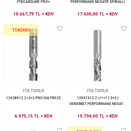
FTBOARDLINE PRO+
PERFORMANS NEGATİF SPİRALLİ
10.667,79 TL
+ KDV
17.600,00 TL
+ KDV
TÜKENDI
ITA TOOLS
ITA TOOLS
12X28X12 Z=2+2 PRO DİA FREZE
12X31X12 Z=11+1 ( 3+3 )
DENSİMET PERFORMANS NEGATİF
SPİRALLİ
6.975,15 TL
+ KDV
19.734,00 TL
+ KDV