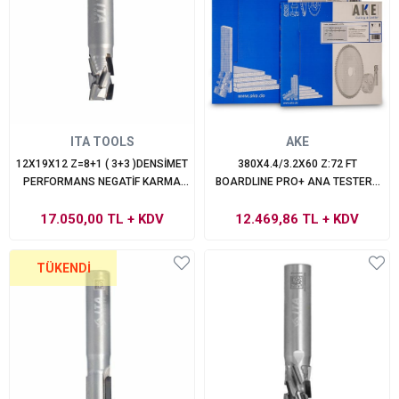
ITA TOOLS
AKE
12X19X12 Z=8+1 ( 3+3 )DENSİMET
380X4.4/3.2X60 Z:72 FT
PERFORMANS NEGATİF KARMA
BOARDLINE PRO+ ANA TESTERE
SAPLI FREZE
EBATLAMA
17.050,00 TL
+ KDV
12.469,86 TL
+ KDV
TÜKENDI