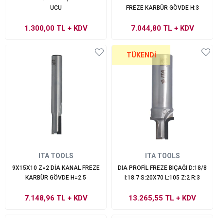
UCU
FREZE KARBÜR GÖVDE H:3
1.300,00 TL
+ KDV
7.044,80 TL
+ KDV
TÜKENDI
ITA TOOLS
ITA TOOLS
9X15X10 Z=2 DİA KANAL FREZE
DIA PROFİL FREZE BIÇAĞI D:18/8
KARBÜR GÖVDE H=2.5
I:18.7 S:20X70 L:105 Z:2 R:3
7.148,96 TL
+ KDV
13.265,55 TL
+ KDV