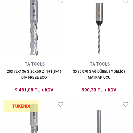
ITA TOOLS
ITA TOOLS
20X72X136 S:20X50 Z=1+1(8+1)
3X35X70 SAĞ DÜBEL ( Y.DELİK )
DİA FREZE ECO
MATKAP UCU
9.481,08 TL
+ KDV
990,30 TL
+ KDV
TÜKENDI