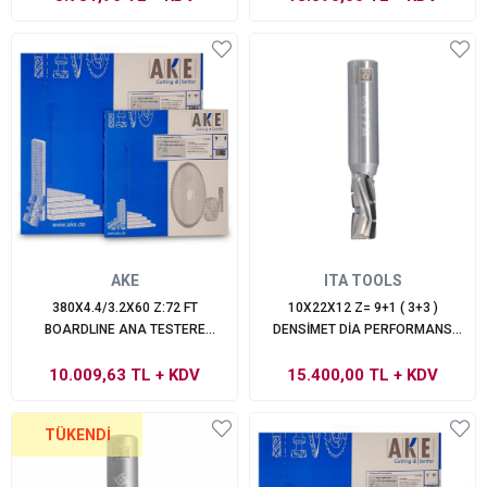
AKE
ITA TOOLS
380X4.4/3.2X60 Z:72 FT
10X22X12 Z= 9+1 ( 3+3 )
BOARDLINE ANA TESTERE
DENSİMET DİA PERFORMANS
EBATLAMA
NEGATİF SPİRALLİ FREZE
10.009,63 TL
+ KDV
15.400,00 TL
+ KDV
TÜKENDI