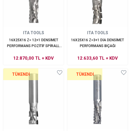
ITA TOOLS
ITA TOOLS
16X25X16 Z= 12+1 DENSİMET
16X25X16 Z=3+1 DİA DENSİMET
PERFORMANS POZİTİF SPİRALLİ
PERFORMANS BIÇAĞI
DİA FREZE
12.870,00 TL
+ KDV
12.633,60 TL
+ KDV
TÜKENDI
TÜKENDI