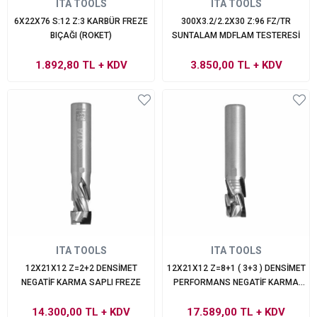
ITA TOOLS
ITA TOOLS
6X22X76 S:12 Z:3 KARBÜR FREZE
300X3.2/2.2X30 Z:96 FZ/TR
BIÇAĞI (ROKET)
SUNTALAM MDFLAM TESTERESİ
1.892,80 TL
+ KDV
3.850,00 TL
+ KDV
ITA TOOLS
ITA TOOLS
12X21X12 Z=2+2 DENSİMET
12X21X12 Z=8+1 ( 3+3 ) DENSİMET
NEGATİF KARMA SAPLI FREZE
PERFORMANS NEGATİF KARMA
SAPLI FREZE
14.300,00 TL
+ KDV
17.589,00 TL
+ KDV