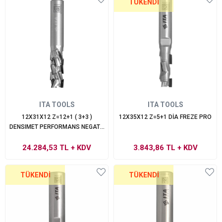
TÜKENDI
ITA TOOLS
ITA TOOLS
12X31X12 Z=12+1 ( 3+3 )
12X35X12 Z=5+1 DİA FREZE PRO
DENSIMET PERFORMANS NEGATİF
KARMA SAPLI FREZE
24.284,53 TL
+ KDV
3.843,86 TL
+ KDV
TÜKENDI
TÜKENDI