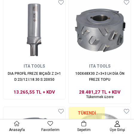
ITA TOOLS
ITA TOOLS
DIA PROFİL FREZE BIÇAĞI Z:2+1
100X48X30 Z=3+3 LH DİA ÖN
D:23/12 I:18.30 S:20X50
FREZE TOPU
13.265,55 TL
+ KDV
28.481,27 TL
+ KDV
Tükenmek üzere
TÜKENDI
Anasayfa
Favorilerim
Sepetim
Üye Girişi