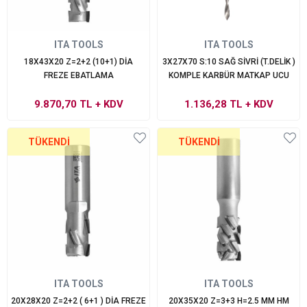
ITA TOOLS
ITA TOOLS
18X43X20 Z=2+2 (10+1) DİA
3X27X70 S:10 SAĞ SİVRİ (T.DELİK )
FREZE EBATLAMA
KOMPLE KARBÜR MATKAP UCU
9.870,70 TL
+ KDV
1.136,28 TL
+ KDV
TÜKENDI
TÜKENDI
ITA TOOLS
ITA TOOLS
20X28X20 Z=2+2 ( 6+1 ) DİA FREZE
20X35X20 Z=3+3 H=2.5 MM HM