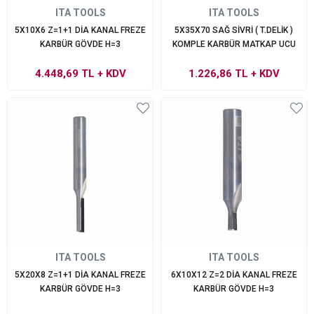
ITA TOOLS
ITA TOOLS
5X10X6 Z=1+1 DİA KANAL FREZE
5X35X70 SAĞ SİVRİ ( T.DELİK )
KARBÜR GÖVDE H=3
KOMPLE KARBÜR MATKAP UCU
4.448,69 TL
+ KDV
1.226,86 TL
+ KDV
ITA TOOLS
ITA TOOLS
5X20X8 Z=1+1 DİA KANAL FREZE
6X10X12 Z=2 DİA KANAL FREZE
KARBÜR GÖVDE H=3
KARBÜR GÖVDE H=3