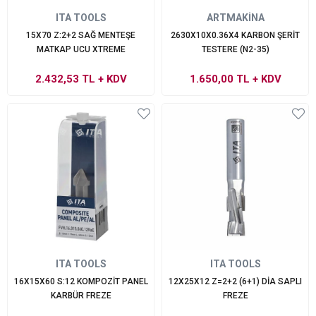
ITA TOOLS
ARTMAKİNA
15X70 Z:2+2 SAĞ MENTEŞE
2630X10X0.36X4 KARBON ŞERİT
MATKAP UCU XTREME
TESTERE (N2-35)
2.432,53 TL
+ KDV
1.650,00 TL
+ KDV
ITA TOOLS
ITA TOOLS
16X15X60 S:12 KOMPOZİT PANEL
12X25X12 Z=2+2 (6+1) DİA SAPLI
KARBÜR FREZE
FREZE