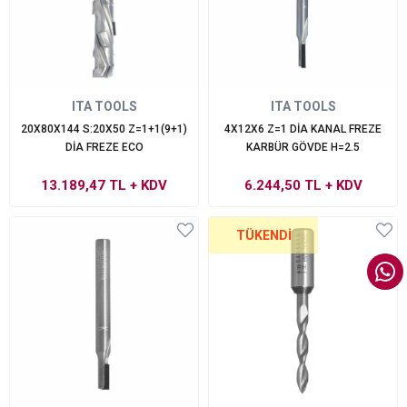
ITA TOOLS
ITA TOOLS
20X80X144 S:20X50 Z=1+1(9+1)
4X12X6 Z=1 DİA KANAL FREZE
DİA FREZE ECO
KARBÜR GÖVDE H=2.5
13.189,47 TL
+ KDV
6.244,50 TL
+ KDV
TÜKENDI