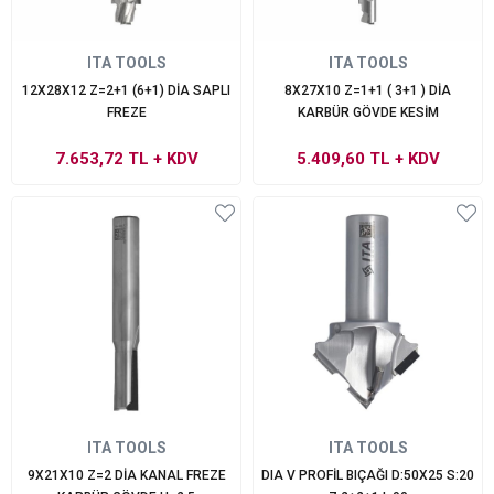
ITA TOOLS
ITA TOOLS
12X28X12 Z=2+1 (6+1) DİA SAPLI
8X27X10 Z=1+1 ( 3+1 ) DİA
FREZE
KARBÜR GÖVDE KESİM
7.653,72 TL
+ KDV
5.409,60 TL
+ KDV
ITA TOOLS
ITA TOOLS
9X21X10 Z=2 DİA KANAL FREZE
DIA V PROFİL BIÇAĞI D:50X25 S:20