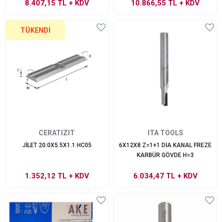
8.407,15 TL
+ KDV
10.866,55 TL
+ KDV
TÜKENDI
CERATIZIT
ITA TOOLS
JİLET 20.0X5.5X1.1 HC05
6X12X8 Z=1+1 DİA KANAL FREZE
KARBÜR GÖVDE H=3
1.352,12 TL
+ KDV
6.034,47 TL
+ KDV