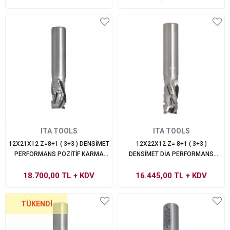
ITA TOOLS
ITA TOOLS
12X21X12 Z=8+1 ( 3+3 ) DENSİMET
12X22X12 Z= 8+1 ( 3+3 )
PERFORMANS POZİTİF KARMA
DENSİMET DİA PERFORMANS
SAPLI FREZE
NEGATİF SPİRALLİ FREZE
18.700,00 TL
+ KDV
16.445,00 TL
+ KDV
TÜKENDI