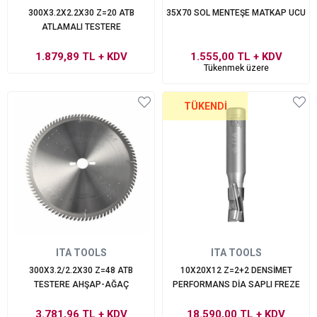
300X3.2X2.2X30 Z=20 ATB
35X70 SOL MENTEŞE MATKAP UCU
ATLAMALI TESTERE
1.879,89 TL
+ KDV
1.555,00 TL
+ KDV
Tükenmek üzere
TÜKENDI
ITA TOOLS
ITA TOOLS
300X3.2/2.2X30 Z=48 ATB
10X20X12 Z=2+2 DENSİMET
TESTERE AHŞAP-AĞAÇ
PERFORMANS DİA SAPLI FREZE
3.781,96 TL
+ KDV
18.590,00 TL
+ KDV