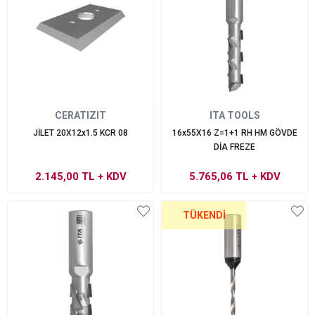
CERATIZIT
ITA TOOLS
JİLET 20X12x1.5 KCR 08
16x55X16 Z=1+1 RH HM GÖVDE
DİA FREZE
2.145,00 TL
+ KDV
5.765,06 TL
+ KDV
TÜKENDI