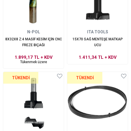
N-POL
ITA TOOLS
8X32X8 Z:4 MASİF KESİM İÇİN CNC
15X70 SAĞ MENTEŞE MATKAP
FREZE BIÇAĞI
UCU
1.899,17 TL
+ KDV
1.411,34 TL
+ KDV
Tükenmek üzere
TÜKENDI
TÜKENDI