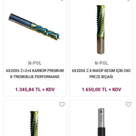
N-POL
N-POL
6X20X6 Z=2+4 KARBÜR PREMIUM
6X20X6 Z:4 MASİF KESİM İÇİN CNC
X-TREMEBLUE PERFORMANS
FREZE BIÇAĞI
1.345,84 TL
+ KDV
1.650,00 TL
+ KDV