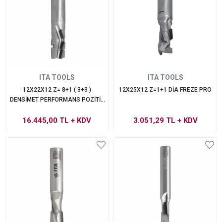
ITA TOOLS
ITA TOOLS
12X22X12 Z= 8+1 ( 3+3 )
12X25X12 Z=1+1 DİA FREZE PRO
DENSİMET PERFORMANS POZİTİF
SPİRALLİ DİA FREZE
16.445,00 TL
+ KDV
3.051,29 TL
+ KDV