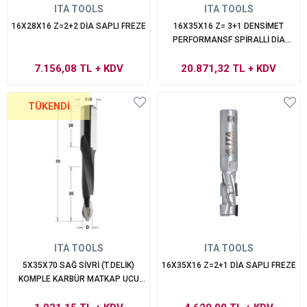
ITA TOOLS
ITA TOOLS
16X28X16 Z=2+2 DİA SAPLI FREZE
16X35X16 Z= 3+1 DENSİMET
PERFORMANSF SPİRALLİ DİA
FREZE
7.156,08 TL
+ KDV
20.871,32 TL
+ KDV
TÜKENDI
ITA TOOLS
ITA TOOLS
5X35X70 SAĞ SİVRİ (T.DELİK)
16X35X16 Z=2+1 DİA SAPLI FREZE
KOMPLE KARBÜR MATKAP UCU
XTREME