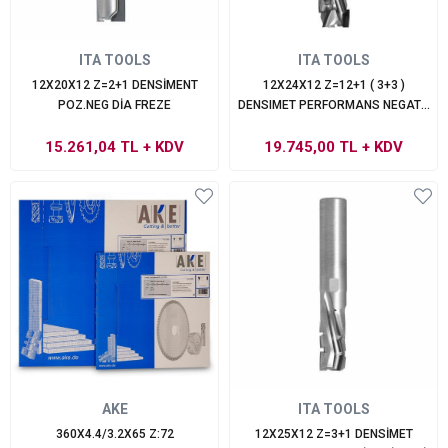
ITA TOOLS
ITA TOOLS
12X20X12 Z=2+1 DENSİMENT
12X24X12 Z=12+1 ( 3+3 )
POZ.NEG DİA FREZE
DENSIMET PERFORMANS NEGATİF
KARMA SAPLI FREZE
15.261,04 TL
+ KDV
19.745,00 TL
+ KDV
AKE
ITA TOOLS
360X4.4/3.2X65 Z:72
12X25X12 Z=3+1 DENSİMET