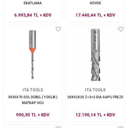
EBATLAMA
GÖVDE
6.993,84 TL
+ KDV
17.440,44 TL
+ KDV
ITA TOOLS
ITA TOOLS
3X35X70 SOL DÜBEL ( Y.DELİK )
20X52X20 Z=2+2 DİA SAPLI FREZE
MATKAP UCU
990,30 TL
+ KDV
12.190,14 TL
+ KDV