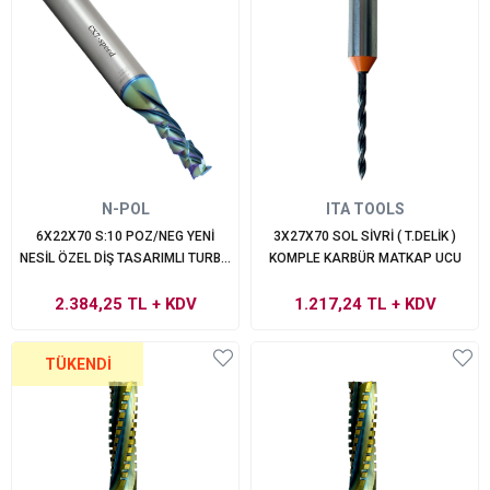
N-POL
ITA TOOLS
6X22X70 S:10 POZ/NEG YENİ
3X27X70 SOL SİVRİ ( T.DELİK )
NESİL ÖZEL DİŞ TASARIMLI TURBO
KOMPLE KARBÜR MATKAP UCU
KOMPLE KARBÜR FREZE
2.384,25 TL
+ KDV
1.217,24 TL
+ KDV
TÜKENDI