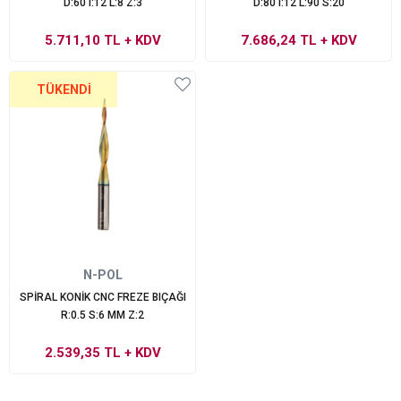
D:60 I:12 L:8 Z:3
D:80 I:12 L:90 S:20
5.711,10 TL
+ KDV
7.686,24 TL
+ KDV
TÜKENDI
N-POL
SPİRAL KONİK CNC FREZE BIÇAĞI
R:0.5 S:6 MM Z:2
2.539,35 TL
+ KDV