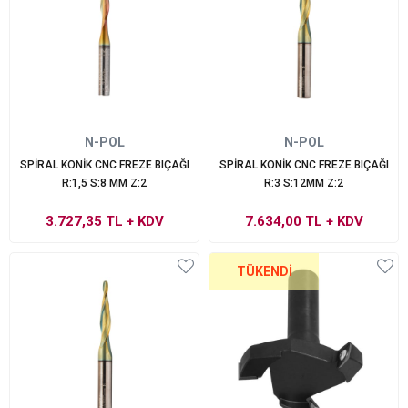
N-POL
N-POL
SPİRAL KONİK CNC FREZE BIÇAĞI
SPİRAL KONİK CNC FREZE BIÇAĞI
R:1,5 S:8 MM Z:2
R:3 S:12MM Z:2
3.727,35 TL
+ KDV
7.634,00 TL
+ KDV
TÜKENDI