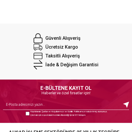
Güvenli Alışveriş
Ücretsiz Kargo
Taksitli Alışveriş
İade & Değişim Garantisi
E-BÜLTENE KAYIT OL
Haberler ve özel fırsatlar için!
Kaydolarak
Şartlar ve Koşullarımızı
ve
Gizlilik Politikamızı
kabul etmiş olursunuz.
Çıkmak için e-postalarımızdaki Aboneliği İptal Et’i tıklayın.